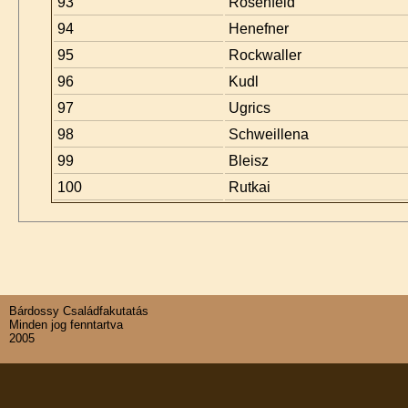
93
Rosenfeld
94
Henefner
95
Rockwaller
96
Kudl
97
Ugrics
98
Schweillena
99
Bleisz
100
Rutkai
Bárdossy Családfakutatás
Minden jog fenntartva
2005