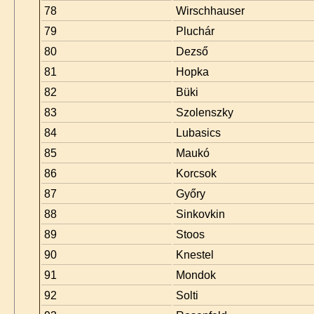
78
Wirschhauser
79
Pluchár
80
Dezső
81
Hopka
82
Büki
83
Szolenszky
84
Lubasics
85
Maukó
86
Korcsok
87
Győry
88
Sinkovkin
89
Stoos
90
Knestel
91
Mondok
92
Solti