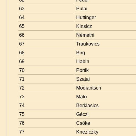
63
Pulai
64
Huttinger
65
Kinsicz
66
Némethi
67
Traukovics
68
Birg
69
Habin
70
Portik
71
Szatai
72
Modiantsch
73
Mato
74
Berklasics
75
Géczi
76
Csőke
77
Kneziczky