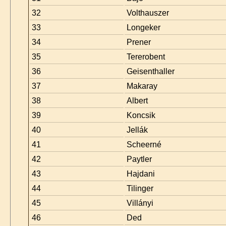
32
Volthauszer
33
Longeker
34
Prener
35
Tererobent
36
Geisenthaller
37
Makaray
38
Albert
39
Koncsik
40
Jellák
41
Scheerné
42
Paytler
43
Hajdani
44
Tilinger
45
Villányi
46
Ded