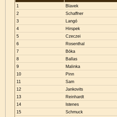
1
Blavek
2
Schaffner
3
Langó
4
Hirspek
5
Czeczei
6
Rosenthal
7
Bóka
8
Ballas
9
Malinka
10
Pinn
11
Sam
12
Jankovits
13
Reinhardt
14
Istenes
15
Schmuck