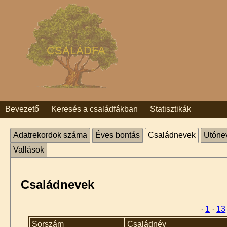
CSALÁDFA
Bevezető
Keresés a családfákban
Statisztikák
Adatrekordok száma
Éves bontás
Családnevek
Utóne
Vallások
Családnevek
·
1
·
13
Sorszám
Családnév