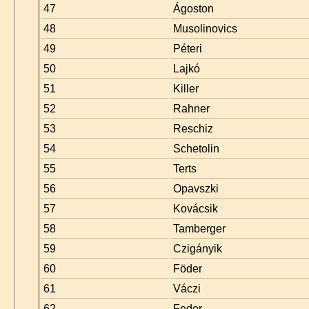
47
Ágoston
48
Musolinovics
49
Péteri
50
Lajkó
51
Killer
52
Rahner
53
Reschiz
54
Schetolin
55
Terts
56
Opavszki
57
Kovácsik
58
Tamberger
59
Czigányik
60
Föder
61
Váczi
62
Fedor