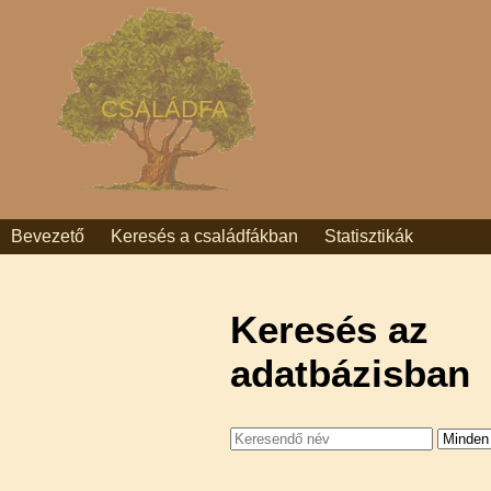
CSALÁDFA
Bevezető
Keresés a családfákban
Statisztikák
Keresés az
adatbázisban