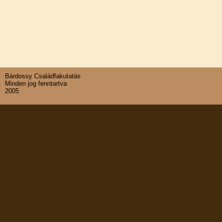
Bárdossy Családfakutatás
Minden jog fenntartva
2005